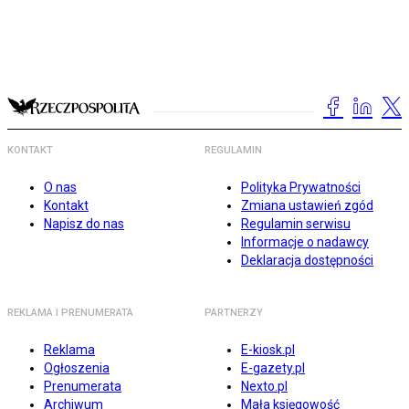
KONTAKT
REGULAMIN
O nas
Polityka Prywatności
Kontakt
Zmiana ustawień zgód
Napisz do nas
Regulamin serwisu
Informacje o nadawcy
Deklaracja dostępności
REKLAMA I PRENUMERATA
PARTNERZY
Reklama
E-kiosk.pl
Ogłoszenia
E-gazety.pl
Prenumerata
Nexto.pl
Archiwum
Mała księgowość