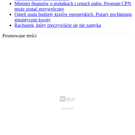
Minister finansów o podatkach i cenach paliw. Program CPN
może zostać przywrócony
Ogień spala budżety krajów europejskich. Pożary pochłaniają
gigantyczne kwoty
Rachunek, który rzeczywiście się nie zamyka
Promowane treści