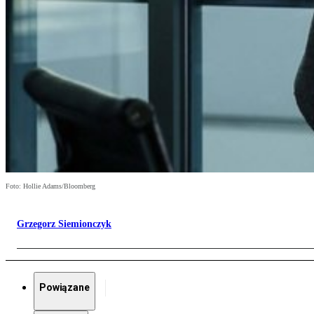
Foto: Hollie Adams/Bloomberg
Grzegorz Siemionczyk
Powiązane