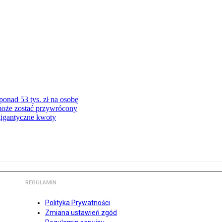
onad 53 tys. zł na osobę
może zostać przywrócony
gigantyczne kwoty
REGULAMIN
Polityka Prywatności
Zmiana ustawień zgód