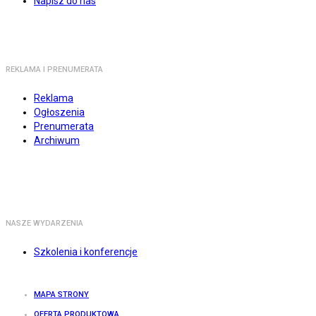
Napisz do nas
REKLAMA I PRENUMERATA
Reklama
Ogłoszenia
Prenumerata
Archiwum
NASZE WYDARZENIA
Szkolenia i konferencje
MAPA STRONY
OFERTA PRODUKTOWA