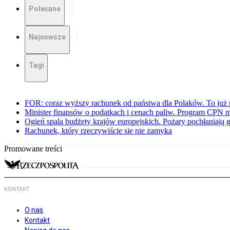
Polecane
Najnowsze
Tagi
FOR: coraz wyższy rachunek od państwa dla Polaków. To już p
Minister finansów o podatkach i cenach paliw. Program CPN 
Ogień spala budżety krajów europejskich. Pożary pochłaniają 
Rachunek, który rzeczywiście się nie zamyka
Promowane treści
KONTAKT
O nas
Kontakt