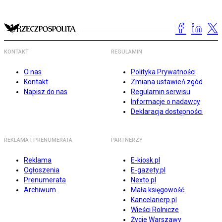
KONTAKT
REGULAMIN
O nas
Polityka Prywatności
Kontakt
Zmiana ustawień zgód
Napisz do nas
Regulamin serwisu
Informacje o nadawcy
Deklaracja dostępności
REKLAMA I PRENUMERATA
PARTNERZY
Reklama
E-kiosk.pl
Ogłoszenia
E-gazety.pl
Prenumerata
Nexto.pl
Archiwum
Mała księgowość
Kancelarierp.pl
Wieści Rolnicze
Życie Warszawy