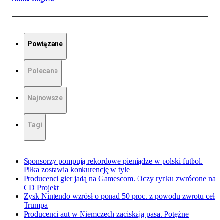
Powiązane
Polecane
Najnowsze
Tagi
Sponsorzy pompują rekordowe pieniądze w polski futbol.
Piłka zostawia konkurencję w tyle
Producenci gier jadą na Gamescom. Oczy rynku zwrócone na
CD Projekt
Zysk Nintendo wzrósł o ponad 50 proc. z powodu zwrotu ceł
Trumpa
Producenci aut w Niemczech zaciskają pasa. Potężne