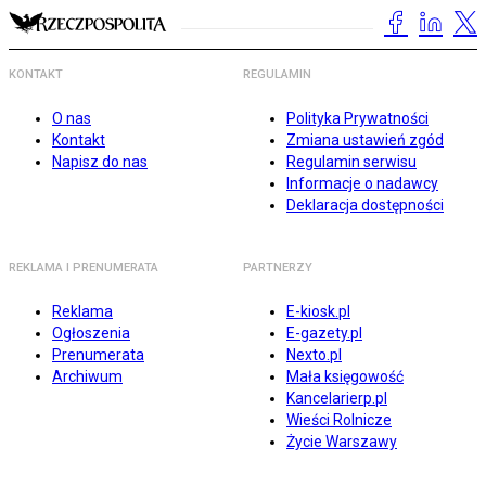
KONTAKT
REGULAMIN
O nas
Polityka Prywatności
Kontakt
Zmiana ustawień zgód
Napisz do nas
Regulamin serwisu
Informacje o nadawcy
Deklaracja dostępności
REKLAMA I PRENUMERATA
PARTNERZY
Reklama
E-kiosk.pl
Ogłoszenia
E-gazety.pl
Prenumerata
Nexto.pl
Archiwum
Mała księgowość
Kancelarierp.pl
Wieści Rolnicze
Życie Warszawy