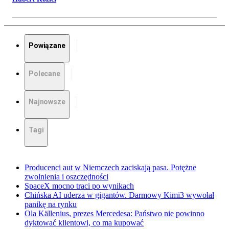
Powiązane
Polecane
Najnowsze
Tagi
Producenci aut w Niemczech zaciskają pasa. Potężne
zwolnienia i oszczędności
SpaceX mocno traci po wynikach
Chińska AI uderza w gigantów. Darmowy Kimi3 wywołał
panikę na rynku
Ola Källenius, prezes Mercedesa: Państwo nie powinno
dyktować klientowi, co ma kupować