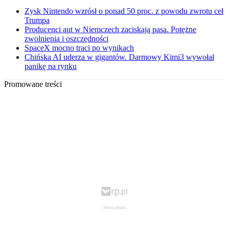
Zysk Nintendo wzrósł o ponad 50 proc. z powodu zwrotu ceł
Trumpa
Producenci aut w Niemczech zaciskają pasa. Potężne
zwolnienia i oszczędności
SpaceX mocno traci po wynikach
Chińska AI uderza w gigantów. Darmowy Kimi3 wywołał
panikę na rynku
Promowane treści