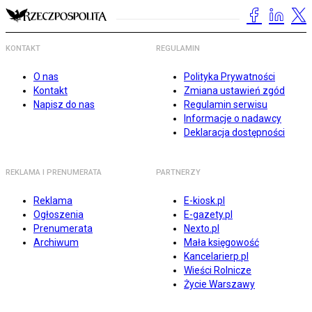
KONTAKT
REGULAMIN
O nas
Polityka Prywatności
Kontakt
Zmiana ustawień zgód
Napisz do nas
Regulamin serwisu
Informacje o nadawcy
Deklaracja dostępności
REKLAMA I PRENUMERATA
PARTNERZY
Reklama
E-kiosk.pl
Ogłoszenia
E-gazety.pl
Prenumerata
Nexto.pl
Archiwum
Mała księgowość
Kancelarierp.pl
Wieści Rolnicze
Życie Warszawy