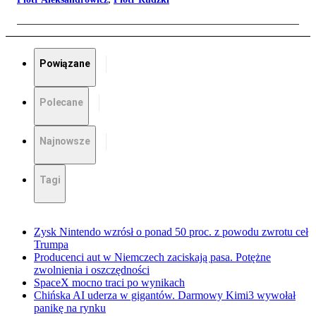
Powiązane
Polecane
Najnowsze
Tagi
Zysk Nintendo wzrósł o ponad 50 proc. z powodu zwrotu ceł
Trumpa
Producenci aut w Niemczech zaciskają pasa. Potężne
zwolnienia i oszczędności
SpaceX mocno traci po wynikach
Chińska AI uderza w gigantów. Darmowy Kimi3 wywołał
panikę na rynku