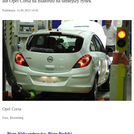
aut Opel Corsa na Białorusi na tamtejszy rynek
Publikacja:
15.06.2013 14:42
Opel Corsa
Foto: Bloomberg
Piotr Aleksandrowicz
,
Piotr Rudzki