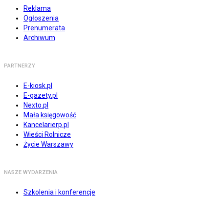
Reklama
Ogłoszenia
Prenumerata
Archiwum
PARTNERZY
E-kiosk.pl
E-gazety.pl
Nexto.pl
Mała księgowość
Kancelarierp.pl
Wieści Rolnicze
Życie Warszawy
NASZE WYDARZENIA
Szkolenia i konferencje