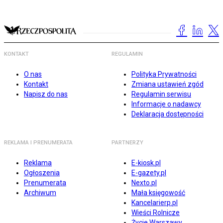
KONTAKT
REGULAMIN
O nas
Polityka Prywatności
Kontakt
Zmiana ustawień zgód
Napisz do nas
Regulamin serwisu
Informacje o nadawcy
Deklaracja dostępności
REKLAMA I PRENUMERATA
PARTNERZY
Reklama
E-kiosk.pl
Ogłoszenia
E-gazety.pl
Prenumerata
Nexto.pl
Archiwum
Mała księgowość
Kancelarierp.pl
Wieści Rolnicze
Życie Warszawy