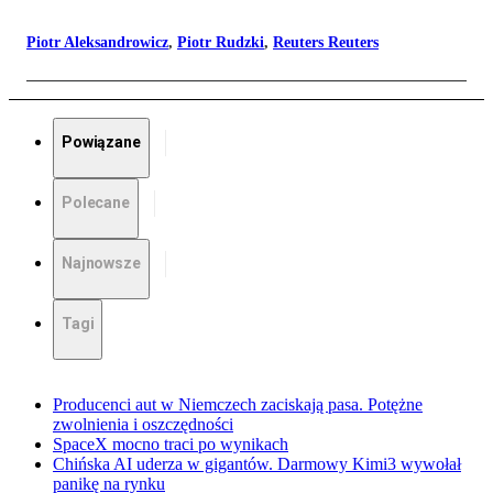
Piotr Aleksandrowicz
,
Piotr Rudzki
,
Reuters Reuters
Powiązane
Polecane
Najnowsze
Tagi
Producenci aut w Niemczech zaciskają pasa. Potężne
zwolnienia i oszczędności
SpaceX mocno traci po wynikach
Chińska AI uderza w gigantów. Darmowy Kimi3 wywołał
panikę na rynku