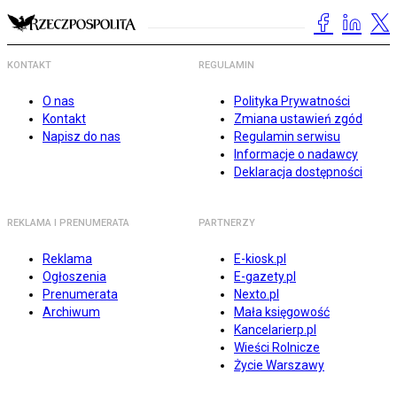
KONTAKT
REGULAMIN
O nas
Polityka Prywatności
Kontakt
Zmiana ustawień zgód
Napisz do nas
Regulamin serwisu
Informacje o nadawcy
Deklaracja dostępności
REKLAMA I PRENUMERATA
PARTNERZY
Reklama
E-kiosk.pl
Ogłoszenia
E-gazety.pl
Prenumerata
Nexto.pl
Archiwum
Mała księgowość
Kancelarierp.pl
Wieści Rolnicze
Życie Warszawy