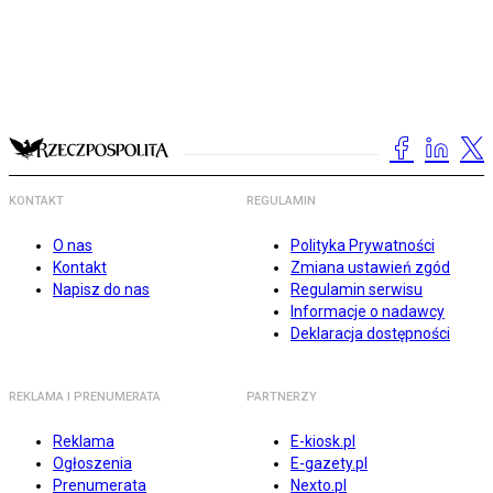
KONTAKT
REGULAMIN
O nas
Polityka Prywatności
Kontakt
Zmiana ustawień zgód
Napisz do nas
Regulamin serwisu
Informacje o nadawcy
Deklaracja dostępności
REKLAMA I PRENUMERATA
PARTNERZY
Reklama
E-kiosk.pl
Ogłoszenia
E-gazety.pl
Prenumerata
Nexto.pl