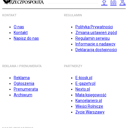
KONTAKT
REGULAMIN
O nas
Polityka Prywatności
Kontakt
Zmiana ustawień zgód
Napisz do nas
Regulamin serwisu
Informacje o nadawcy
Deklaracja dostępności
REKLAMA I PRENUMERATA
PARTNERZY
Reklama
E-kiosk.pl
Ogłoszenia
E-gazety.pl
Prenumerata
Nexto.pl
Archiwum
Mała księgowość
Kancelarierp.pl
Wieści Rolnicze
Życie Warszawy