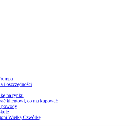
 Trumpa
a i oszczędności
kę na rynku
wać klientowi, co ma kupować
ia powody
okuje
 goni Wielką Czwórkę