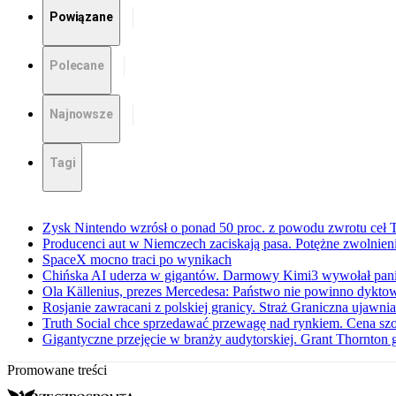
Powiązane
Polecane
Najnowsze
Tagi
Zysk Nintendo wzrósł o ponad 50 proc. z powodu zwrotu ceł
Producenci aut w Niemczech zaciskają pasa. Potężne zwolnieni
SpaceX mocno traci po wynikach
Chińska AI uderza w gigantów. Darmowy Kimi3 wywołał pani
Ola Källenius, prezes Mercedesa: Państwo nie powinno dykto
Rosjanie zawracani z polskiej granicy. Straż Graniczna ujawn
Truth Social chce sprzedawać przewagę nad rynkiem. Cena sz
Gigantyczne przejęcie w branży audytorskiej. Grant Thornton
Promowane treści