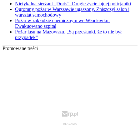
Nietykalna sierżant „Doris”. Drugie życie tajnej policjantki
Ogromny pożar w Warszawie ugaszony. Zniszczył salon i
warsztat samochodowy
Pożar w zakładzie chemicznym we Włocławku.
Ewakuowano szpital
Pożar lasu na Mazowszu. „Są przesłanki, że to nie był
przypadek”
Promowane treści