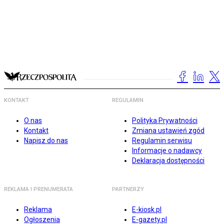
KONTAKT
REGULAMIN
O nas
Polityka Prywatności
Kontakt
Zmiana ustawień zgód
Napisz do nas
Regulamin serwisu
Informacje o nadawcy
Deklaracja dostępności
REKLAMA I PRENUMERATA
PARTNERZY
Reklama
E-kiosk.pl
Ogłoszenia
E-gazety.pl