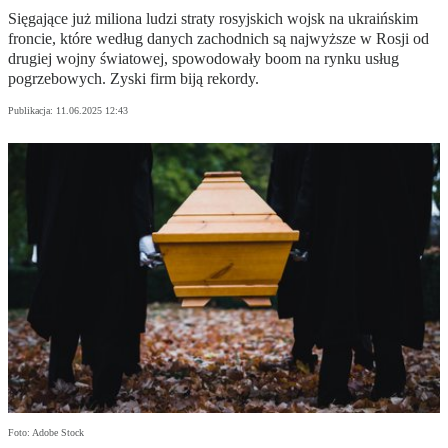
Sięgające już miliona ludzi straty rosyjskich wojsk na ukraińskim
froncie, które według danych zachodnich są najwyższe w Rosji od
drugiej wojny światowej, spowodowały boom na rynku usług
pogrzebowych. Zyski firm biją rekordy.
Publikacja:
11.06.2025 12:43
Foto: Adobe Stock