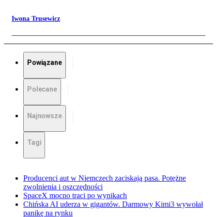
Iwona Trusewicz
Powiązane
Polecane
Najnowsze
Tagi
Producenci aut w Niemczech zaciskają pasa. Potężne
zwolnienia i oszczędności
SpaceX mocno traci po wynikach
Chińska AI uderza w gigantów. Darmowy Kimi3 wywołał
panikę na rynku