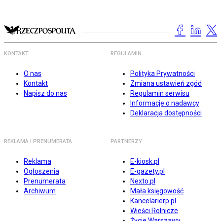
KONTAKT
REGULAMIN
O nas
Polityka Prywatności
Kontakt
Zmiana ustawień zgód
Napisz do nas
Regulamin serwisu
Informacje o nadawcy
Deklaracja dostępności
REKLAMA I PRENUMERATA
PARTNERZY
Reklama
E-kiosk.pl
Ogłoszenia
E-gazety.pl
Prenumerata
Nexto.pl
Archiwum
Mała księgowość
Kancelarierp.pl
Wieści Rolnicze
Życie Warszawy