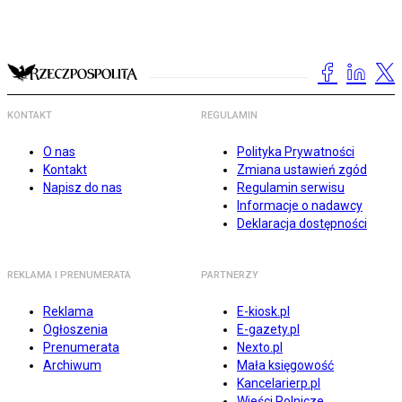
KONTAKT
REGULAMIN
O nas
Polityka Prywatności
Kontakt
Zmiana ustawień zgód
Napisz do nas
Regulamin serwisu
Informacje o nadawcy
Deklaracja dostępności
REKLAMA I PRENUMERATA
PARTNERZY
Reklama
E-kiosk.pl
Ogłoszenia
E-gazety.pl
Prenumerata
Nexto.pl
Archiwum
Mała księgowość
Kancelarierp.pl
Wieści Rolnicze