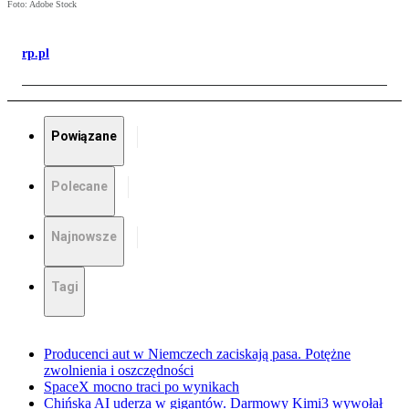
Foto: Adobe Stock
rp.pl
Powiązane
Polecane
Najnowsze
Tagi
Producenci aut w Niemczech zaciskają pasa. Potężne
zwolnienia i oszczędności
SpaceX mocno traci po wynikach
Chińska AI uderza w gigantów. Darmowy Kimi3 wywołał