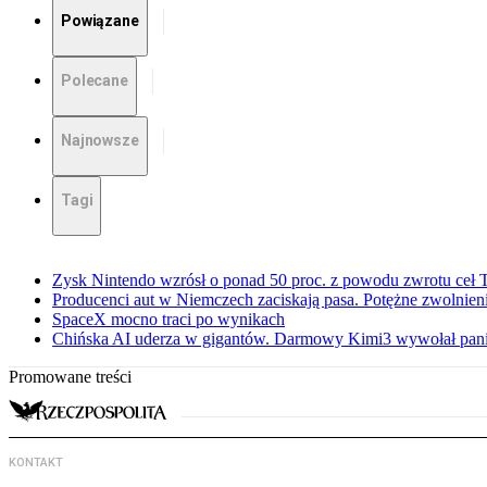
Powiązane
Polecane
Najnowsze
Tagi
Zysk Nintendo wzrósł o ponad 50 proc. z powodu zwrotu ceł
Producenci aut w Niemczech zaciskają pasa. Potężne zwolnieni
SpaceX mocno traci po wynikach
Chińska AI uderza w gigantów. Darmowy Kimi3 wywołał pani
Promowane treści
KONTAKT