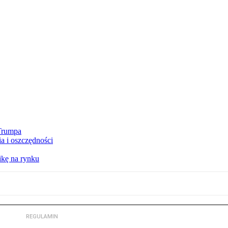
 Trumpa
a i oszczędności
kę na rynku
REGULAMIN