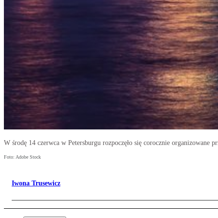
W środę 14 czerwca w Petersburgu rozpoczęło się corocznie organizowane
Foto: Adobe Stock
Iwona Trusewicz