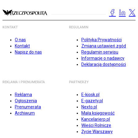
KONTAKT
REGULAMIN
O nas
Polityka Prywatności
Kontakt
Zmiana ustawień zgód
Napisz do nas
Regulamin serwisu
Informacje o nadawcy
Deklaracja dostępności
REKLAMA I PRENUMERATA
PARTNERZY
Reklama
E-kiosk.pl
Ogłoszenia
E-gazety.pl
Prenumerata
Nexto.pl
Archiwum
Mała księgowość
Kancelarierp.pl
Wieści Rolnicze
Życie Warszawy