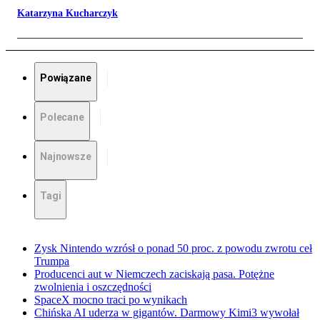
Katarzyna Kucharczyk
Powiązane
Polecane
Najnowsze
Tagi
Zysk Nintendo wzrósł o ponad 50 proc. z powodu zwrotu ceł
Trumpa
Producenci aut w Niemczech zaciskają pasa. Potężne
zwolnienia i oszczędności
SpaceX mocno traci po wynikach
Chińska AI uderza w gigantów. Darmowy Kimi3 wywołał