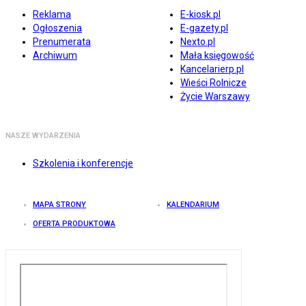
Reklama
E-kiosk.pl
Ogłoszenia
E-gazety.pl
Prenumerata
Nexto.pl
Archiwum
Mała księgowość
Kancelarierp.pl
Wieści Rolnicze
Życie Warszawy
NASZE WYDARZENIA
Szkolenia i konferencje
MAPA STRONY
KALENDARIUM
OFERTA PRODUKTOWA