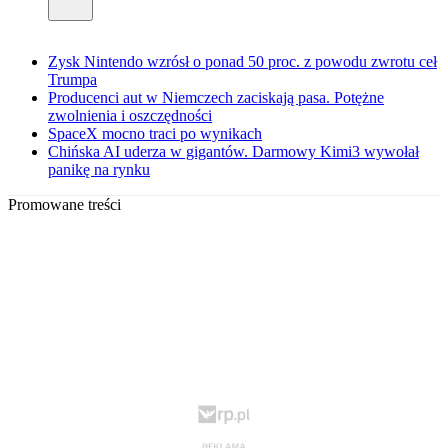
Zysk Nintendo wzrósł o ponad 50 proc. z powodu zwrotu ceł
Trumpa
Producenci aut w Niemczech zaciskają pasa. Potężne
zwolnienia i oszczędności
SpaceX mocno traci po wynikach
Chińska AI uderza w gigantów. Darmowy Kimi3 wywołał
panikę na rynku
Promowane treści