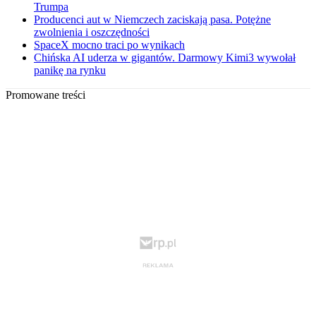
Trumpa
Producenci aut w Niemczech zaciskają pasa. Potężne
zwolnienia i oszczędności
SpaceX mocno traci po wynikach
Chińska AI uderza w gigantów. Darmowy Kimi3 wywołał
panikę na rynku
Promowane treści