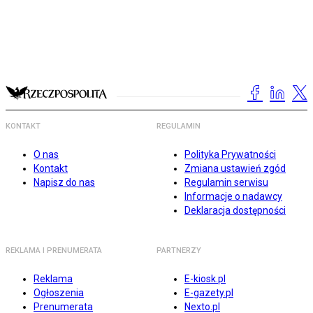
KONTAKT
REGULAMIN
O nas
Polityka Prywatności
Kontakt
Zmiana ustawień zgód
Napisz do nas
Regulamin serwisu
Informacje o nadawcy
Deklaracja dostępności
REKLAMA I PRENUMERATA
PARTNERZY
Reklama
E-kiosk.pl
Ogłoszenia
E-gazety.pl
Prenumerata
Nexto.pl