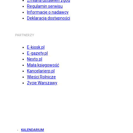
Zmiana ustawień zgód
Regulamin serwisu
Informacje o nadawcy
Deklaracja dostępności
PARTNERZY
E-kiosk.pl
E-gazety.pl
Nexto.pl
Mała księgowość
Kancelarierp.pl
Wieści Rolnicze
Życie Warszawy
KALENDARIUM