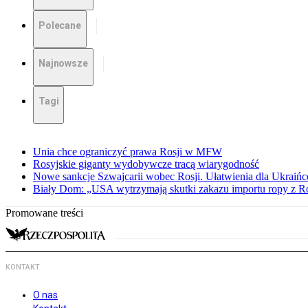
Polecane
Najnowsze
Tagi
Unia chce ograniczyć prawa Rosji w MFW
Rosyjskie giganty wydobywcze tracą wiarygodność
Nowe sankcje Szwajcarii wobec Rosji. Ułatwienia dla Ukraiń
Biały Dom: „USA wytrzymają skutki zakazu importu ropy z Rosj
Promowane treści
KONTAKT
O nas