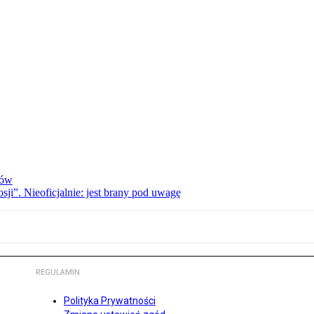
ców
i”. Nieoficjalnie: jest brany pod uwagę
REGULAMIN
Polityka Prywatności