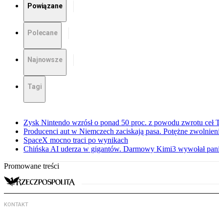
Powiązane
Polecane
Najnowsze
Tagi
Zysk Nintendo wzrósł o ponad 50 proc. z powodu zwrotu ceł
Producenci aut w Niemczech zaciskają pasa. Potężne zwolnieni
SpaceX mocno traci po wynikach
Chińska AI uderza w gigantów. Darmowy Kimi3 wywołał pani
Promowane treści
KONTAKT