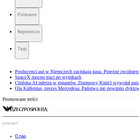
Polecane
Najnowsze
Tagi
Producenci aut w Niemczech zaciskają pasa. Potężne zwolnieni
SpaceX mocno traci po wynikach
Chińska AI uderza w gigantów. Darmowy Kimi3 wywołał pani
Ola Källenius, prezes Mercedesa: Państwo nie powinno dykto
Promowane treści
KONTAKT
O nas