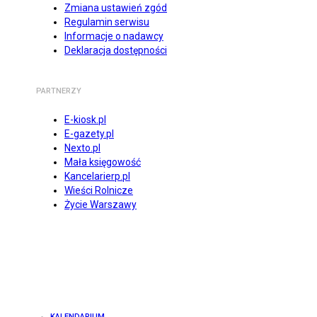
Zmiana ustawień zgód
Regulamin serwisu
Informacje o nadawcy
Deklaracja dostępności
PARTNERZY
E-kiosk.pl
E-gazety.pl
Nexto.pl
Mała księgowość
Kancelarierp.pl
Wieści Rolnicze
Życie Warszawy
KALENDARIUM