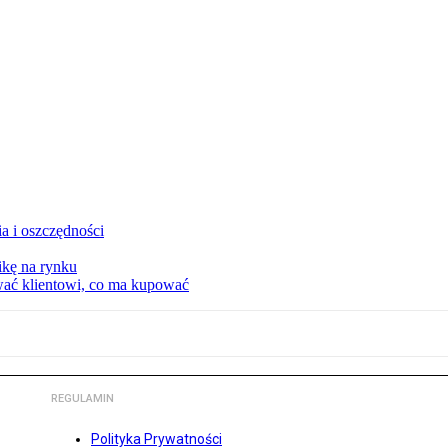
a i oszczędności
kę na rynku
wać klientowi, co ma kupować
REGULAMIN
Polityka Prywatności