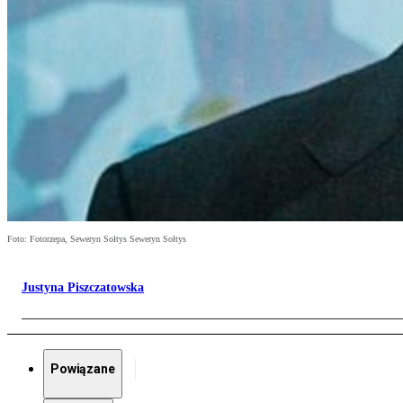
Foto: Fotorzepa, Seweryn Sołtys Seweryn Sołtys
Justyna Piszczatowska
Powiązane