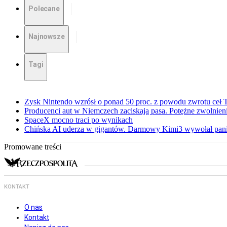
Polecane
Najnowsze
Tagi
Zysk Nintendo wzrósł o ponad 50 proc. z powodu zwrotu ceł
Producenci aut w Niemczech zaciskają pasa. Potężne zwolnieni
SpaceX mocno traci po wynikach
Chińska AI uderza w gigantów. Darmowy Kimi3 wywołał pani
Promowane treści
KONTAKT
O nas
Kontakt