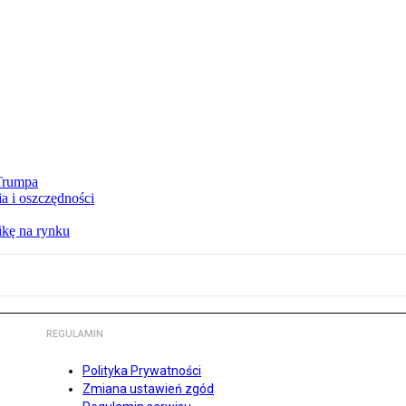
 Trumpa
a i oszczędności
kę na rynku
REGULAMIN
Polityka Prywatności
Zmiana ustawień zgód