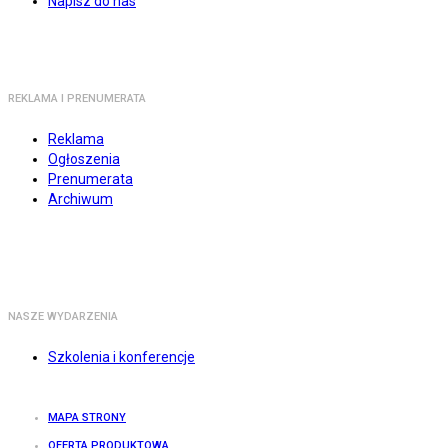
Napisz do nas
REKLAMA I PRENUMERATA
Reklama
Ogłoszenia
Prenumerata
Archiwum
NASZE WYDARZENIA
Szkolenia i konferencje
MAPA STRONY
OFERTA PRODUKTOWA