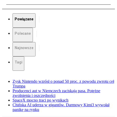
Powiązane
Polecane
Najnowsze
Tagi
Zysk Nintendo wzrósł o ponad 50 proc. z powodu zwrotu ceł
Trumpa
Producenci aut w Niemczech zaciskają pasa. Potężne
zwolnienia i oszczędności
SpaceX mocno traci po wynikach
Chińska AI uderza w gigantów. Darmowy Kimi3 wywołał
panikę na rynku