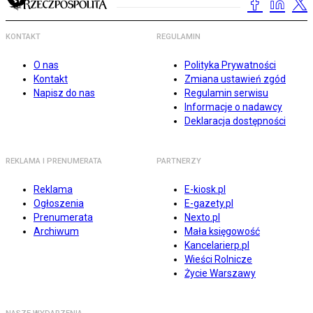
KONTAKT
REGULAMIN
O nas
Polityka Prywatności
Kontakt
Zmiana ustawień zgód
Napisz do nas
Regulamin serwisu
Informacje o nadawcy
Deklaracja dostępności
REKLAMA I PRENUMERATA
PARTNERZY
Reklama
E-kiosk.pl
Ogłoszenia
E-gazety.pl
Prenumerata
Nexto.pl
Archiwum
Mała księgowość
Kancelarierp.pl
Wieści Rolnicze
Życie Warszawy