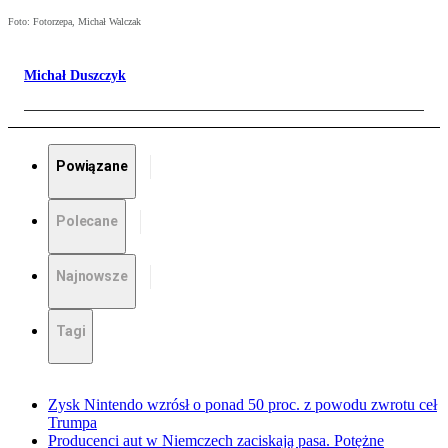
Foto: Fotorzepa, Michał Walczak
Michał Duszczyk
Powiązane
Polecane
Najnowsze
Tagi
Zysk Nintendo wzrósł o ponad 50 proc. z powodu zwrotu ceł
Trumpa
Producenci aut w Niemczech zaciskają pasa. Potężne