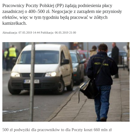
Pracownicy Poczty Polskiej (PP) żądają podniesienia płacy
zasadniczej o 400–500 zł. Negocjacje z zarządem nie przyniosły
efektów, więc w tym tygodniu będą pracować w żółtych
kamizelkach.
Aktualizacja:
07.05.2019 14:44
Publikacja:
06.05.2019 21:00
500 zł podwyżki dla pracowników to dla Poczty koszt 660 mln zł