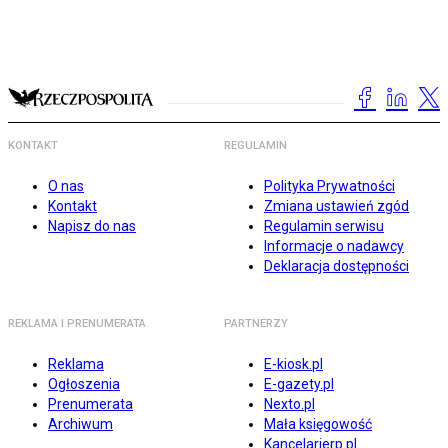
KONTAKT
REGULAMIN
O nas
Polityka Prywatności
Kontakt
Zmiana ustawień zgód
Napisz do nas
Regulamin serwisu
Informacje o nadawcy
Deklaracja dostępności
REKLAMA I PRENUMERATA
PARTNERZY
Reklama
E-kiosk.pl
Ogłoszenia
E-gazety.pl
Prenumerata
Nexto.pl
Archiwum
Mała księgowość
Kancelarierp.pl