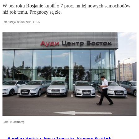
W pół roku Rosjanie kupili o 7 proc. mniej nowych samochodów
niż rok temu. Prognozy są złe.
Publikacja:
05.08.2014 11:55
Foto: Bloomberg
Karolina Sawicka
,
Iwona Trusewicz
,
Ksawery Wardacki