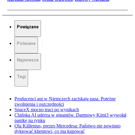
Powiązane
Polecane
Najnowsze
Tagi
Producenci aut w Niemczech zaciskają pasa. Potężne
zwolnienia i oszczędności
SpaceX mocno traci po wynikach
Chińska AI uderza w gigantów. Darmowy Kimi3 wywołał
panikę na rynku
Ola Källenius, prezes Mercedesa: Państwo nie powinno
dyktować klientowi, co ma kupować