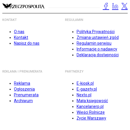
KONTAKT
REGULAMIN
O nas
Polityka Prywatności
Kontakt
Zmiana ustawień zgód
Napisz do nas
Regulamin serwisu
Informacje o nadawcy
Deklaracja dostępności
REKLAMA I PRENUMERATA
PARTNERZY
Reklama
E-kiosk.pl
Ogłoszenia
E-gazety.pl
Prenumerata
Nexto.pl
Archiwum
Mała księgowość
Kancelarierp.pl
Wieści Rolnicze
Życie Warszawy