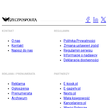
KONTAKT
REGULAMIN
O nas
Polityka Prywatności
Kontakt
Zmiana ustawień zgód
Napisz do nas
Regulamin serwisu
Informacje o nadawcy
Deklaracja dostępności
REKLAMA I PRENUMERATA
PARTNERZY
Reklama
E-kiosk.pl
Ogłoszenia
E-gazety.pl
Prenumerata
Nexto.pl
Archiwum
Mała księgowość
Kancelarierp.pl
Wieści Rolnicze