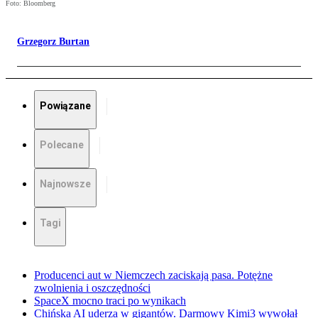
Foto: Bloomberg
Grzegorz Burtan
Powiązane
Polecane
Najnowsze
Tagi
Producenci aut w Niemczech zaciskają pasa. Potężne
zwolnienia i oszczędności
SpaceX mocno traci po wynikach
Chińska AI uderza w gigantów. Darmowy Kimi3 wywołał