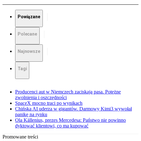
Powiązane
Polecane
Najnowsze
Tagi
Producenci aut w Niemczech zaciskają pasa. Potężne
zwolnienia i oszczędności
SpaceX mocno traci po wynikach
Chińska AI uderza w gigantów. Darmowy Kimi3 wywołał
panikę na rynku
Ola Källenius, prezes Mercedesa: Państwo nie powinno
dyktować klientowi, co ma kupować
Promowane treści