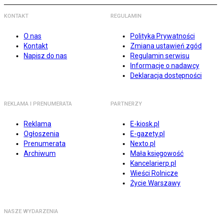
KONTAKT
REGULAMIN
O nas
Polityka Prywatności
Kontakt
Zmiana ustawień zgód
Napisz do nas
Regulamin serwisu
Informacje o nadawcy
Deklaracja dostępności
REKLAMA I PRENUMERATA
PARTNERZY
Reklama
E-kiosk.pl
Ogłoszenia
E-gazety.pl
Prenumerata
Nexto.pl
Archiwum
Mała księgowość
Kancelarierp.pl
Wieści Rolnicze
Życie Warszawy
NASZE WYDARZENIA