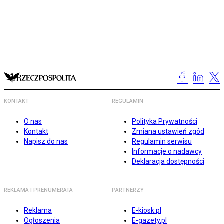
KONTAKT
REGULAMIN
O nas
Polityka Prywatności
Kontakt
Zmiana ustawień zgód
Napisz do nas
Regulamin serwisu
Informacje o nadawcy
Deklaracja dostępności
REKLAMA I PRENUMERATA
PARTNERZY
Reklama
E-kiosk.pl
Ogłoszenia
E-gazety.pl