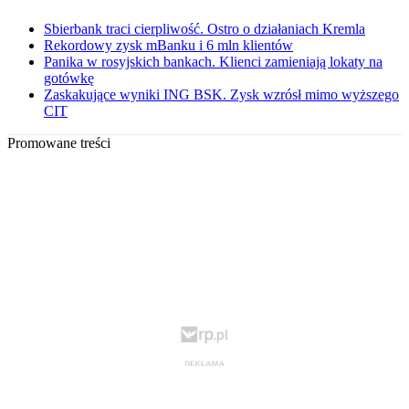
Sbierbank traci cierpliwość. Ostro o działaniach Kremla
Rekordowy zysk mBanku i 6 mln klientów
Panika w rosyjskich bankach. Klienci zamieniają lokaty na
gotówkę
Zaskakujące wyniki ING BSK. Zysk wzrósł mimo wyższego
CIT
Promowane treści