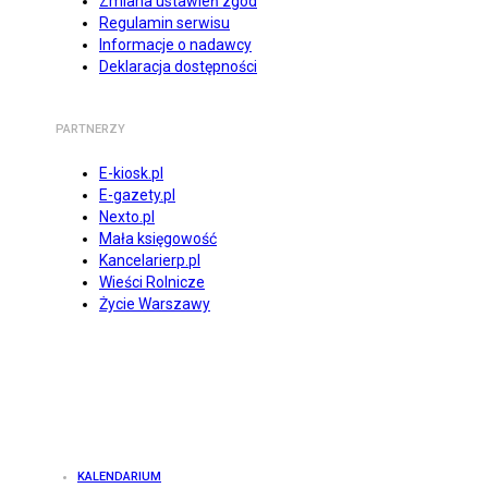
Zmiana ustawień zgód
Regulamin serwisu
Informacje o nadawcy
Deklaracja dostępności
PARTNERZY
E-kiosk.pl
E-gazety.pl
Nexto.pl
Mała księgowość
Kancelarierp.pl
Wieści Rolnicze
Życie Warszawy
KALENDARIUM