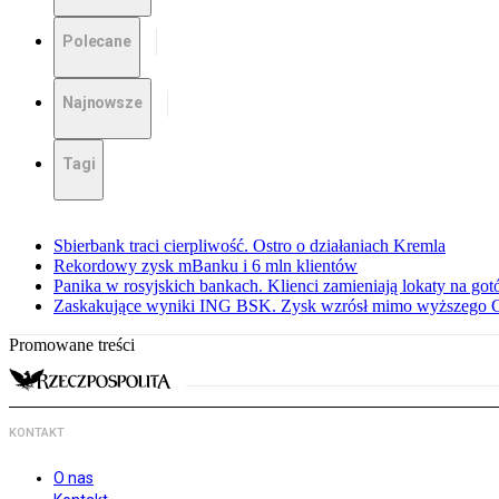
Polecane
Najnowsze
Tagi
Sbierbank traci cierpliwość. Ostro o działaniach Kremla
Rekordowy zysk mBanku i 6 mln klientów
Panika w rosyjskich bankach. Klienci zamieniają lokaty na go
Zaskakujące wyniki ING BSK. Zysk wzrósł mimo wyższego 
Promowane treści
KONTAKT
O nas