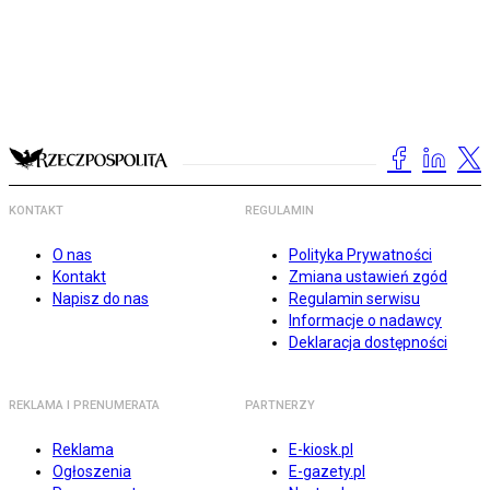
KONTAKT
REGULAMIN
O nas
Polityka Prywatności
Kontakt
Zmiana ustawień zgód
Napisz do nas
Regulamin serwisu
Informacje o nadawcy
Deklaracja dostępności
REKLAMA I PRENUMERATA
PARTNERZY
Reklama
E-kiosk.pl
Ogłoszenia
E-gazety.pl