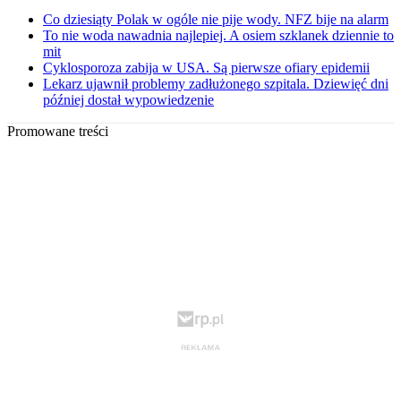
Co dziesiąty Polak w ogóle nie pije wody. NFZ bije na alarm
To nie woda nawadnia najlepiej. A osiem szklanek dziennie to
mit
Cyklosporoza zabija w USA. Są pierwsze ofiary epidemii
Lekarz ujawnił problemy zadłużonego szpitala. Dziewięć dni
później dostał wypowiedzenie
Promowane treści