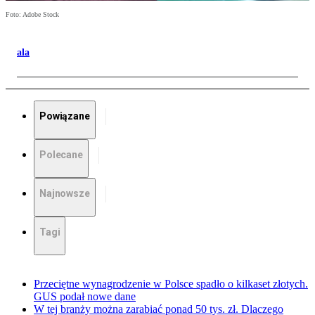
Foto: Adobe Stock
ala
Powiązane
Polecane
Najnowsze
Tagi
Przeciętne wynagrodzenie w Polsce spadło o kilkaset złotych.
GUS podał nowe dane
W tej branży można zarabiać ponad 50 tys. zł. Dlaczego