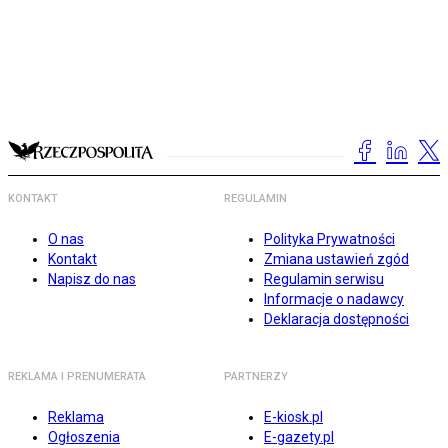
KONTAKT
REGULAMIN
O nas
Polityka Prywatności
Kontakt
Zmiana ustawień zgód
Napisz do nas
Regulamin serwisu
Informacje o nadawcy
Deklaracja dostępności
REKLAMA I PRENUMERATA
PARTNERZY
Reklama
E-kiosk.pl
Ogłoszenia
E-gazety.pl