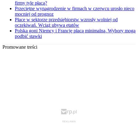
firmy tyle płacą?
Przeciętne wynagrodzenie w firmach w czerwcu urosło nieco
mocniej od prognoz
Płace w sektorze przedsiębiorstw wzrosły wolniej od
oczekiwań. Wciąż ubywa etatów
Polska goni Niemcy i Francję płacą minimalną. Wybory mogą
podbić stawki
Promowane treści