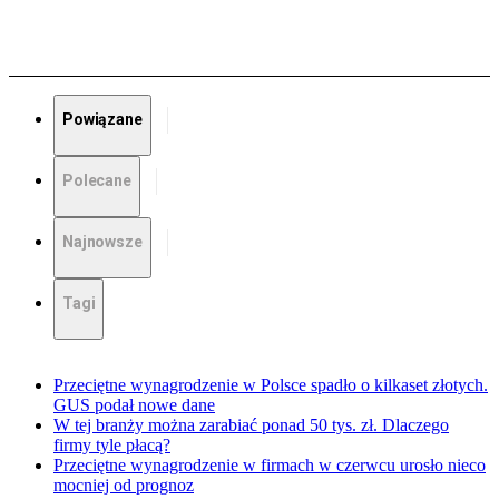
Powiązane
Polecane
Najnowsze
Tagi
Przeciętne wynagrodzenie w Polsce spadło o kilkaset złotych.
GUS podał nowe dane
W tej branży można zarabiać ponad 50 tys. zł. Dlaczego
firmy tyle płacą?
Przeciętne wynagrodzenie w firmach w czerwcu urosło nieco
mocniej od prognoz