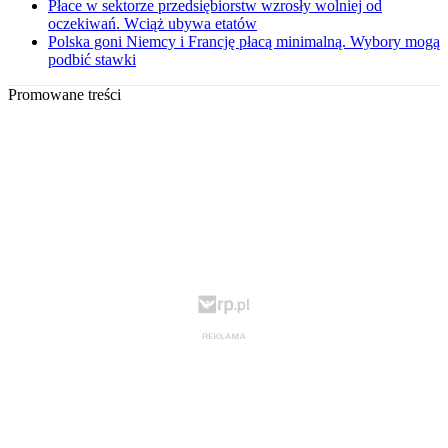
Płace w sektorze przedsiębiorstw wzrosły wolniej od
oczekiwań. Wciąż ubywa etatów
Polska goni Niemcy i Francję płacą minimalną. Wybory mogą
podbić stawki
Promowane treści