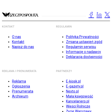
KONTAKT
REGULAMIN
O nas
Polityka Prywatności
Kontakt
Zmiana ustawień zgód
Napisz do nas
Regulamin serwisu
Informacje o nadawcy
Deklaracja dostępności
REKLAMA I PRENUMERATA
PARTNERZY
Reklama
E-kiosk.pl
Ogłoszenia
E-gazety.pl
Prenumerata
Nexto.pl
Archiwum
Mała księgowość
Kancelarierp.pl
Wieści Rolnicze
Życie Warszawy