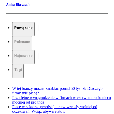
Anita Błaszczak
Powiązane
Polecane
Najnowsze
Tagi
W tej branży można zarabiać ponad 50 tys. zł. Dlaczego
firmy tyle płacą?
Przeciętne wynagrodzenie w firmach w czerwcu urosło nieco
mocniej od prognoz
Płace w sektorze przedsiębiorstw wzrosły wolniej od
oczekiwań. Wciąż ubywa etatów