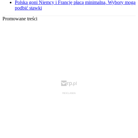
Polska goni Niemcy i Francję płacą minimalną. Wybory mogą
podbić stawki
Promowane treści