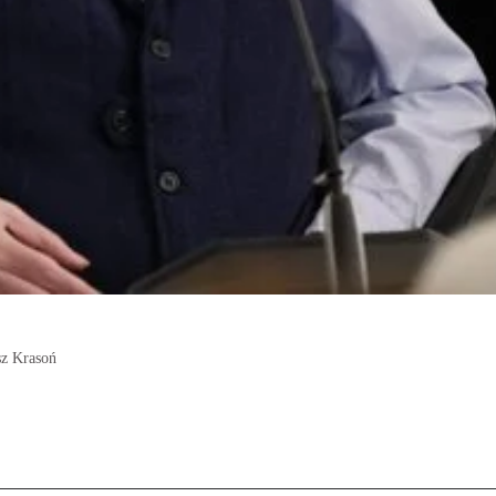
sz Krasoń