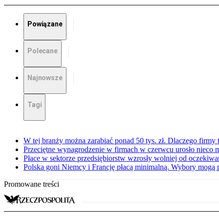
Powiązane
Polecane
Najnowsze
Tagi
W tej branży można zarabiać ponad 50 tys. zł. Dlaczego firmy t
Przeciętne wynagrodzenie w firmach w czerwcu urosło nieco 
Płace w sektorze przedsiębiorstw wzrosły wolniej od oczekiw
Polska goni Niemcy i Francję płacą minimalną. Wybory mogą 
Promowane treści