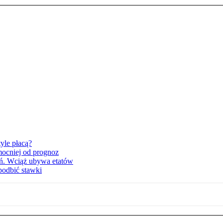
yle płacą?
mocniej od prognoz
ań. Wciąż ubywa etatów
podbić stawki