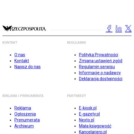
KONTAKT
REGULAMIN
O nas
Polityka Prywatności
Kontakt
Zmiana ustawień zgód
Napisz do nas
Regulamin serwisu
Informacje o nadawcy
Deklaracja dostępności
REKLAMA I PRENUMERATA
PARTNERZY
Reklama
E-kiosk.pl
Ogłoszenia
E-gazety.pl
Prenumerata
Nexto.pl
Archiwum
Mała księgowość
Kancelarierp.pl