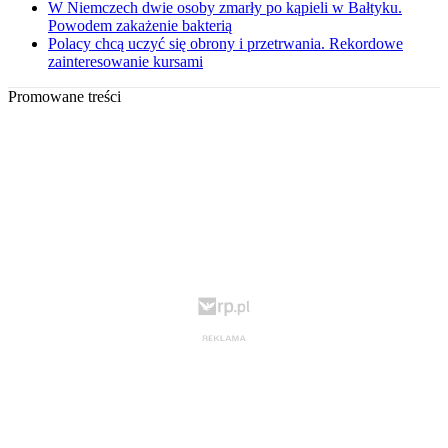
W Niemczech dwie osoby zmarły po kąpieli w Bałtyku.
Powodem zakażenie bakterią
Polacy chcą uczyć się obrony i przetrwania. Rekordowe
zainteresowanie kursami
Promowane treści