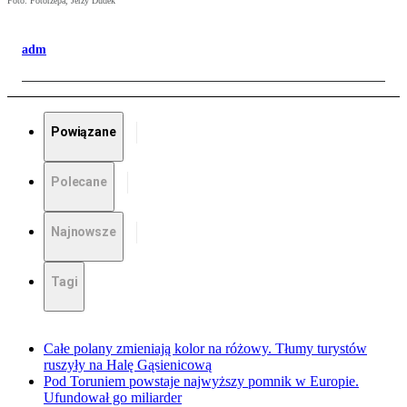
Foto: Fotorzepa, Jerzy Dudek
adm
Powiązane
Polecane
Najnowsze
Tagi
Całe polany zmieniają kolor na różowy. Tłumy turystów
ruszyły na Halę Gąsienicową
Pod Toruniem powstaje najwyższy pomnik w Europie.
Ufundował go miliarder