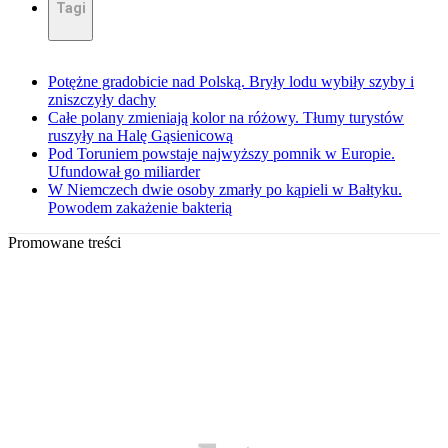
Tagi
Potężne gradobicie nad Polską. Bryły lodu wybiły szyby i
zniszczyły dachy
Całe polany zmieniają kolor na różowy. Tłumy turystów
ruszyły na Halę Gąsienicową
Pod Toruniem powstaje najwyższy pomnik w Europie.
Ufundował go miliarder
W Niemczech dwie osoby zmarły po kąpieli w Bałtyku.
Powodem zakażenie bakterią
Promowane treści