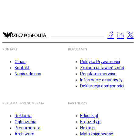
KONTAKT
REGULAMIN
O nas
Polityka Prywatności
Kontakt
Zmiana ustawień zgód
Napisz do nas
Regulamin serwisu
Informacje o nadawcy
Deklaracja dostępności
REKLAMA I PRENUMERATA
PARTNERZY
Reklama
E-kiosk.pl
Ogłoszenia
E-gazety.pl
Prenumerata
Nexto.pl
Archiwum
Mała księgowość