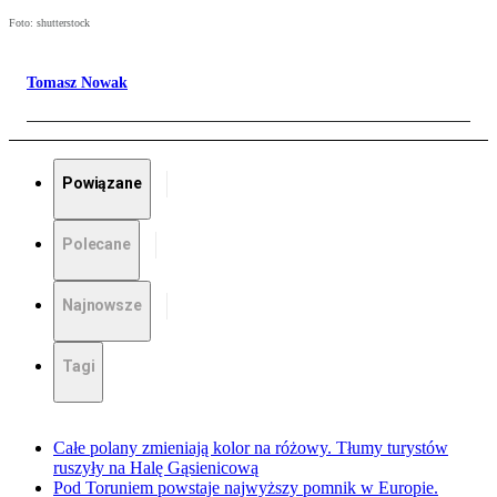
Foto: shutterstock
Tomasz Nowak
Powiązane
Polecane
Najnowsze
Tagi
Całe polany zmieniają kolor na różowy. Tłumy turystów
ruszyły na Halę Gąsienicową
Pod Toruniem powstaje najwyższy pomnik w Europie.