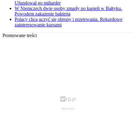
Ufundował go miliarder
W Niemczech dwie osoby zmarły po kąpieli w Bałtyku.
Powodem zakażenie bakterią
Polacy chcą uczyć się obrony i przetrwania. Rekordowe
zainteresowanie kursami
Promowane treści