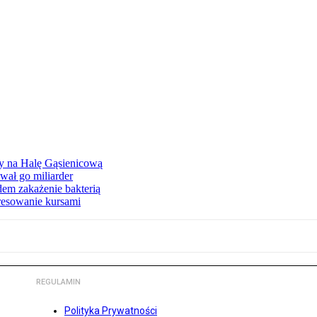
ły na Halę Gąsienicową
ał go miliarder
em zakażenie bakterią
eresowanie kursami
REGULAMIN
Polityka Prywatności