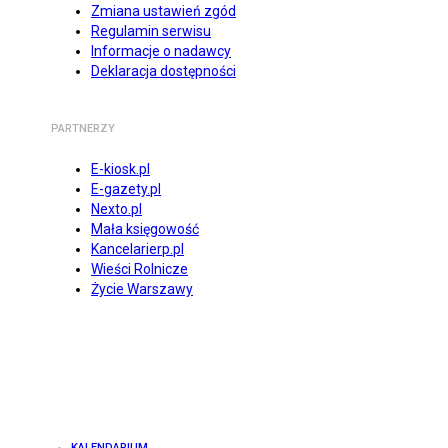
Zmiana ustawień zgód
Regulamin serwisu
Informacje o nadawcy
Deklaracja dostępności
PARTNERZY
E-kiosk.pl
E-gazety.pl
Nexto.pl
Mała księgowość
Kancelarierp.pl
Wieści Rolnicze
Życie Warszawy
KALENDARIUM