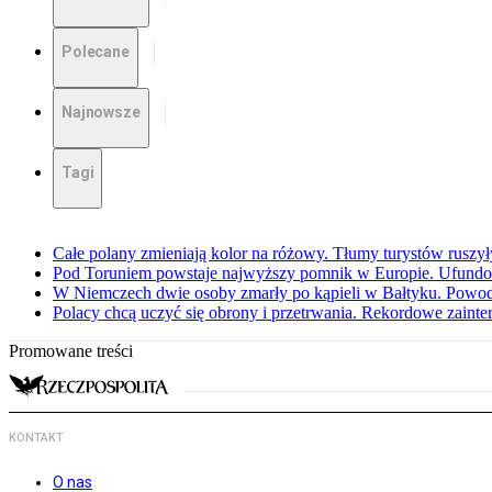
Polecane
Najnowsze
Tagi
Całe polany zmieniają kolor na różowy. Tłumy turystów ruszy
Pod Toruniem powstaje najwyższy pomnik w Europie. Ufundow
W Niemczech dwie osoby zmarły po kąpieli w Bałtyku. Powod
Polacy chcą uczyć się obrony i przetrwania. Rekordowe zaint
Promowane treści
KONTAKT
O nas