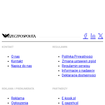
KONTAKT
REGULAMIN
O nas
Polityka Prywatności
Kontakt
Zmiana ustawień zgód
Napisz do nas
Regulamin serwisu
Informacje o nadawcy
Deklaracja dostępności
REKLAMA I PRENUMERATA
PARTNERZY
Reklama
E-kiosk.pl
Ogłoszenia
E-gazety.pl