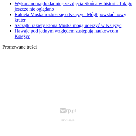
Wykonano najdokładniejsze zdjęcia Słońca w historii. Tak go
jeszcze nie oglądano
Rakieta Muska rozbiła się o Księżyc. Mógł powstać nowy
krater
Szczątki rakiety Elona Muska mogą uderzyć w Księżyc
Hawaje pod jednym względem zastępują naukowcom
Księżyc
Promowane treści