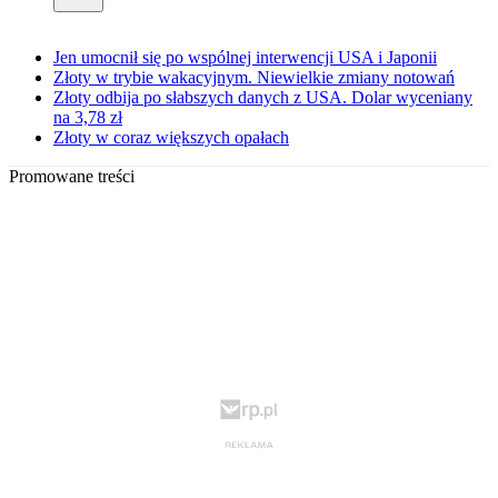
Jen umocnił się po wspólnej interwencji USA i Japonii
Złoty w trybie wakacyjnym. Niewielkie zmiany notowań
Złoty odbija po słabszych danych z USA. Dolar wyceniany
na 3,78 zł
Złoty w coraz większych opałach
Promowane treści