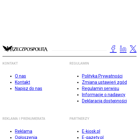
KONTAKT
REGULAMIN
O nas
Polityka Prywatności
Kontakt
Zmiana ustawień zgód
Napisz do nas
Regulamin serwisu
Informacje o nadawcy
Deklaracja dostępności
REKLAMA I PRENUMERATA
PARTNERZY
Reklama
E-kiosk.pl
Ogłoszenia
E-gazety.pl