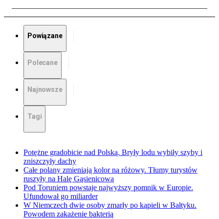
Powiązane
Polecane
Najnowsze
Tagi
Potężne gradobicie nad Polską. Bryły lodu wybiły szyby i
zniszczyły dachy
Całe polany zmieniają kolor na różowy. Tłumy turystów
ruszyły na Halę Gąsienicową
Pod Toruniem powstaje najwyższy pomnik w Europie.
Ufundował go miliarder
W Niemczech dwie osoby zmarły po kąpieli w Bałtyku.
Powodem zakażenie bakterią