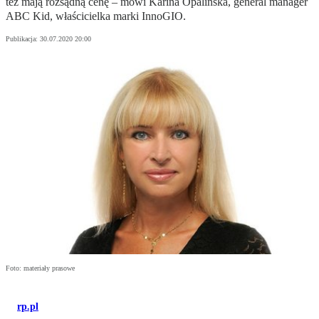
też mają rozsądną cenę – mówi Karina Opalińska, general manager
ABC Kid, właścicielka marki InnoGIO.
Publikacja:
30.07.2020 20:00
Foto: materiały prasowe
rp.pl