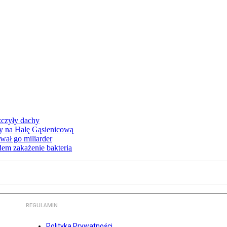
zczyły dachy
ły na Halę Gąsienicową
ał go miliarder
em zakażenie bakterią
REGULAMIN
Polityka Prywatności