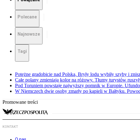
Polecane
Najnowsze
Tagi
Potężne gradobicie nad Polską. Bryły lodu wybiły szyby i znis
Całe polany zmieniają kolor na różowy. Tłumy turystów ruszy
Pod Toruniem powstaje najwyższy pomnik w Europie. Ufundow
W Niemczech dwie osoby zmarły po kąpieli w Bałtyku. Powod
Promowane treści
KONTAKT
O nas