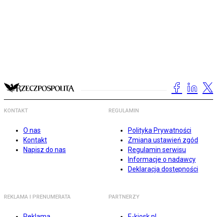
KONTAKT
REGULAMIN
O nas
Polityka Prywatności
Kontakt
Zmiana ustawień zgód
Napisz do nas
Regulamin serwisu
Informacje o nadawcy
Deklaracja dostępności
REKLAMA I PRENUMERATA
PARTNERZY
Reklama
E-kiosk.pl