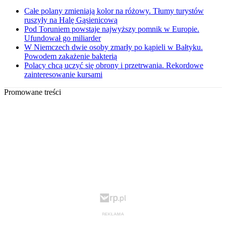
Całe polany zmieniają kolor na różowy. Tłumy turystów
ruszyły na Halę Gąsienicową
Pod Toruniem powstaje najwyższy pomnik w Europie.
Ufundował go miliarder
W Niemczech dwie osoby zmarły po kąpieli w Bałtyku.
Powodem zakażenie bakterią
Polacy chcą uczyć się obrony i przetrwania. Rekordowe
zainteresowanie kursami
Promowane treści