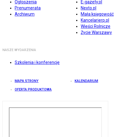
Ogłoszenia
E-gazety.pl
Prenumerata
Nexto.pl
Archiwum
Mała księgowość
Kancelarierp.pl
Wieści Rolnicze
Życie Warszawy
NASZE WYDARZENIA
Szkolenia i konferencje
MAPA STRONY
KALENDARIUM
OFERTA PRODUKTOWA