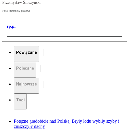
Przemysław Śnieżyński
Foto: materiały prasowe
rp.pl
Powiązane
Polecane
Najnowsze
Tagi
Potężne gradobicie nad Polską. Bryły lodu wybiły szyby i
zniszczyły dachy