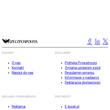
KONTAKT
REGULAMIN
O nas
Polityka Prywatności
Kontakt
Zmiana ustawień zgód
Napisz do nas
Regulamin serwisu
Informacje o nadawcy
Deklaracja dostępności
REKLAMA I PRENUMERATA
PARTNERZY
Reklama
E-kiosk.pl