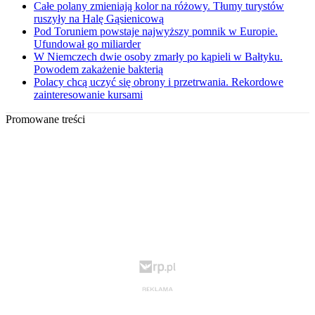
Całe polany zmieniają kolor na różowy. Tłumy turystów
ruszyły na Halę Gąsienicową
Pod Toruniem powstaje najwyższy pomnik w Europie.
Ufundował go miliarder
W Niemczech dwie osoby zmarły po kąpieli w Bałtyku.
Powodem zakażenie bakterią
Polacy chcą uczyć się obrony i przetrwania. Rekordowe
zainteresowanie kursami
Promowane treści