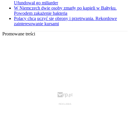
Ufundował go miliarder
W Niemczech dwie osoby zmarły po kąpieli w Bałtyku.
Powodem zakażenie bakterią
Polacy chcą uczyć się obrony i przetrwania. Rekordowe
zainteresowanie kursami
Promowane treści