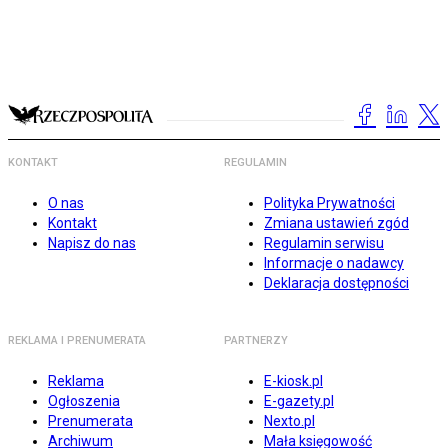
KONTAKT
REGULAMIN
O nas
Polityka Prywatności
Kontakt
Zmiana ustawień zgód
Napisz do nas
Regulamin serwisu
Informacje o nadawcy
Deklaracja dostępności
REKLAMA I PRENUMERATA
PARTNERZY
Reklama
E-kiosk.pl
Ogłoszenia
E-gazety.pl
Prenumerata
Nexto.pl
Archiwum
Mała księgowość