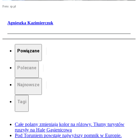
Foto: rp.pl
Agnieszka Kazimierczuk
Powiązane
Polecane
Najnowsze
Tagi
Całe polany zmieniają kolor na różowy. Tłumy turystów
ruszyły na Halę Gąsienicową
Pod Toruniem powstaje najwyższy pomnik w Europie.