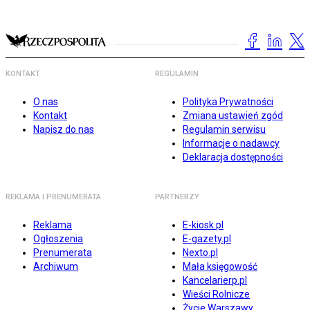
KONTAKT
REGULAMIN
O nas
Polityka Prywatności
Kontakt
Zmiana ustawień zgód
Napisz do nas
Regulamin serwisu
Informacje o nadawcy
Deklaracja dostępności
REKLAMA I PRENUMERATA
PARTNERZY
Reklama
E-kiosk.pl
Ogłoszenia
E-gazety.pl
Prenumerata
Nexto.pl
Archiwum
Mała księgowość
Kancelarierp.pl
Wieści Rolnicze
Życie Warszawy