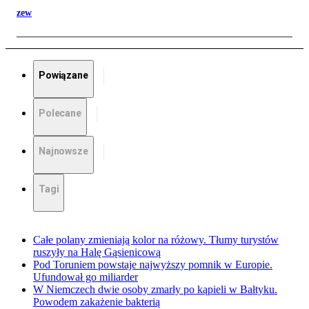
zew
Powiązane
Polecane
Najnowsze
Tagi
Całe polany zmieniają kolor na różowy. Tłumy turystów
ruszyły na Halę Gąsienicową
Pod Toruniem powstaje najwyższy pomnik w Europie.
Ufundował go miliarder
W Niemczech dwie osoby zmarły po kąpieli w Bałtyku.
Powodem zakażenie bakterią