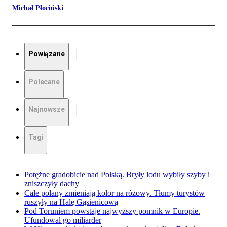
Michał Płociński
Powiązane
Polecane
Najnowsze
Tagi
Potężne gradobicie nad Polską. Bryły lodu wybiły szyby i
zniszczyły dachy
Całe polany zmieniają kolor na różowy. Tłumy turystów
ruszyły na Halę Gąsienicową
Pod Toruniem powstaje najwyższy pomnik w Europie.
Ufundował go miliarder