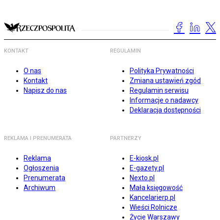
KONTAKT
REGULAMIN
O nas
Polityka Prywatności
Kontakt
Zmiana ustawień zgód
Napisz do nas
Regulamin serwisu
Informacje o nadawcy
Deklaracja dostępności
REKLAMA I PRENUMERATA
PARTNERZY
Reklama
E-kiosk.pl
Ogłoszenia
E-gazety.pl
Prenumerata
Nexto.pl
Archiwum
Mała księgowość
Kancelarierp.pl
Wieści Rolnicze
Życie Warszawy