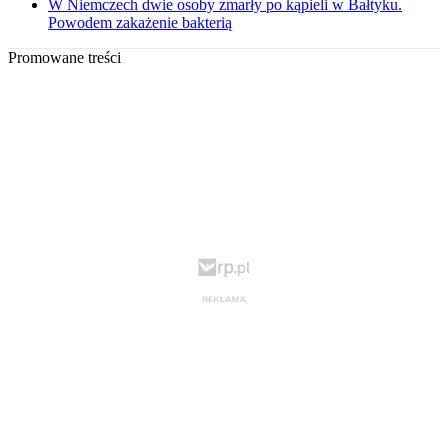
W Niemczech dwie osoby zmarły po kąpieli w Bałtyku.
Powodem zakażenie bakterią
Promowane treści