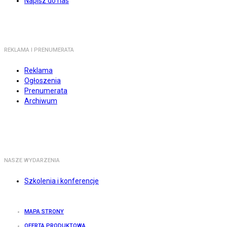
Napisz do nas
REKLAMA I PRENUMERATA
Reklama
Ogłoszenia
Prenumerata
Archiwum
NASZE WYDARZENIA
Szkolenia i konferencje
MAPA STRONY
OFERTA PRODUKTOWA