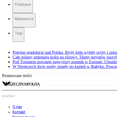
Polecane
Najnowsze
Tagi
Potężne gradobicie nad Polską. Bryły lodu wybiły szyby i znis
Całe polany zmieniają kolor na różowy. Tłumy turystów ruszy
Pod Toruniem powstaje najwyższy pomnik w Europie. Ufundow
W Niemczech dwie osoby zmarły po kąpieli w Bałtyku. Powod
Promowane treści
KONTAKT
O nas
Kontakt