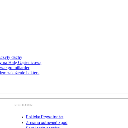
zczyły dachy
ły na Halę Gąsienicową
ał go miliarder
em zakażenie bakterią
REGULAMIN
Polityka Prywatności
Zmiana ustawień zgód