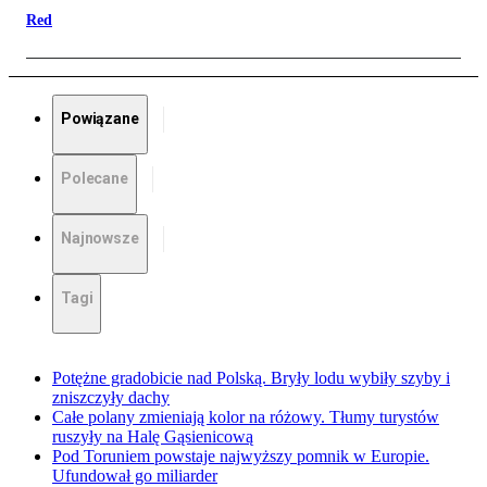
Red
Powiązane
Polecane
Najnowsze
Tagi
Potężne gradobicie nad Polską. Bryły lodu wybiły szyby i
zniszczyły dachy
Całe polany zmieniają kolor na różowy. Tłumy turystów
ruszyły na Halę Gąsienicową
Pod Toruniem powstaje najwyższy pomnik w Europie.
Ufundował go miliarder