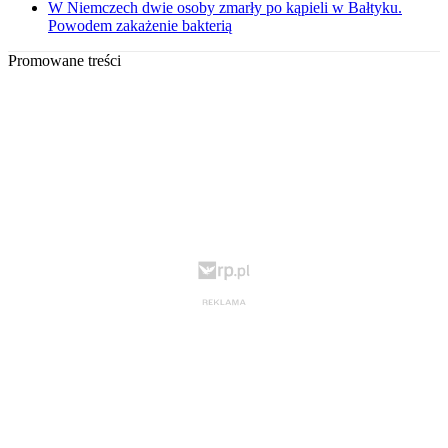
W Niemczech dwie osoby zmarły po kąpieli w Bałtyku.
Powodem zakażenie bakterią
Promowane treści