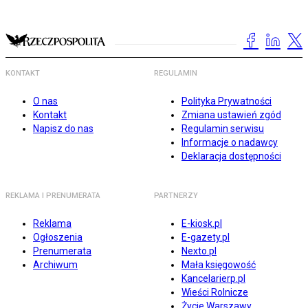
KONTAKT
REGULAMIN
O nas
Polityka Prywatności
Kontakt
Zmiana ustawień zgód
Napisz do nas
Regulamin serwisu
Informacje o nadawcy
Deklaracja dostępności
REKLAMA I PRENUMERATA
PARTNERZY
Reklama
E-kiosk.pl
Ogłoszenia
E-gazety.pl
Prenumerata
Nexto.pl
Archiwum
Mała księgowość
Kancelarierp.pl
Wieści Rolnicze
Życie Warszawy